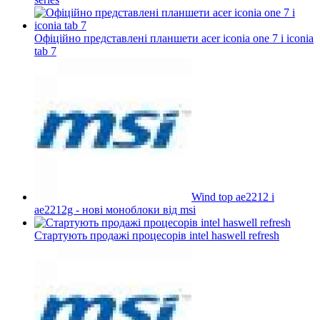
Офіційно представлені планшети acer iconia one 7 і iconia
tab 7
Wind top ae2212 і
ae2212g - нові моноблоки від msi
Стартують продажі процесорів intel haswell refresh