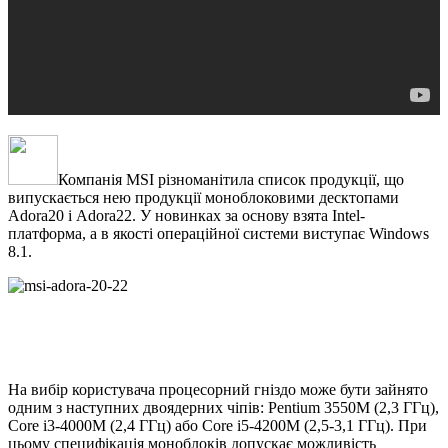
Компанія MSI різноманітила список продукції, що
випускається нею продукції моноблоковими десктопами
Adora20 і Adora22. У новинках за основу взята Intel-
платформа, а в якості операційної системи виступає Windows
8.1.
На вибір користувача процесорний гніздо може бути зайнято
одним з наступних двоядерних чіпів: Pentium 3550M (2,3 ГГц),
Core i3-4000M (2,4 ГГц) або Core i5-4200M (2,5-3,1 ГГц). При
цьому специфікація моноблоків допускає можливість