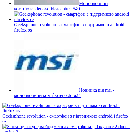
Моноблочний
комп`ютер lenovo ideacentre a540
Geeksphone revolution - смартфон з підтримкою android і
firefox os
Новинка від msi -
моноблочний комп`ютер adora24
Geeksphone revolution - смартфон з підтримкою android і firefox
os