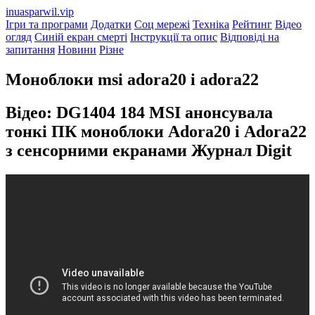
inuasparwil.vip
Ігри та програми
Додатки
Соц мережі
Техніка
Рейтинг
Відео
огляд
Синій екран смерті
Інструкції та опис
Відповіді на
запитання
Новини
Різне
Моноблоки msi adora20 і adora22
Відео: DG1404 184 MSI анонсувала
тонкі ПК моноблоки Adora20 і Adora22
з сенсорними екранами Журнал Digit