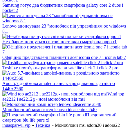
Samsung готує два бюджетних смартфона galaxy core 2 duos і
pocket 2
Lenovo анонсувала 23 "моноблок під управлінням ос windows
8.1
Незабаром почнуться світові поставки смартфона oppo r1
Офіційно представлені планшети acer iconia one 7 і iconia tab 7
Toshiba: ноутбуки-трансформери satellite click 2 і click 2 pro
Auo: 5,7-дюймова amoled-панель з роздільною здатністю
1440х2560
Wind top
ae2212 і ae2212g - нові моноблоки від msi
Моноблочний комп`ютер lenovo ideacentre a540
Представлений
смартфон blu life pure xl
inuasparwil.vip
»
Техніка
» Моноблоки msi adora20 і adora22