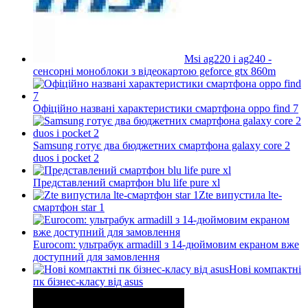
Msi ag220 і ag240 -
сенсорні моноблоки з відеокартою geforce gtx 860m
Офіційно названі характеристики смартфона oppo find 7
Samsung готує два бюджетних смартфона galaxy core 2
duos і pocket 2
Представлений смартфон blu life pure xl
Zte випустила lte-
смартфон star 1
Eurocom: ультрабук armadill з 14-дюймовим екраном вже
доступний для замовлення
Нові компактні
пк бізнес-класу від asus