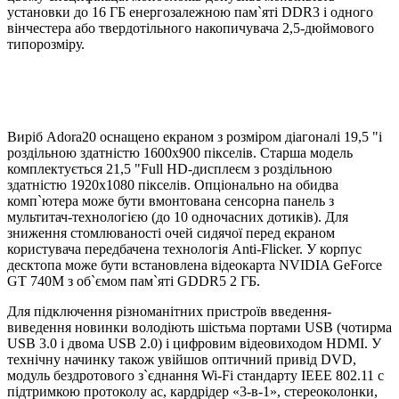
установки до 16 ГБ енергозалежною пам`яті DDR3 і одного
вінчестера або твердотільного накопичувача 2,5-дюймового
типорозміру.
Виріб Adora20 оснащено екраном з розміром діагоналі 19,5 "і
роздільною здатністю 1600х900 пікселів. Старша модель
комплектується 21,5 "Full HD-дисплеєм з роздільною
здатністю 1920х1080 пікселів. Опціонально на обидва
комп`ютера може бути вмонтована сенсорна панель з
мультитач-технологією (до 10 одночасних дотиків). Для
зниження стомлюваності очей сидячої перед екраном
користувача передбачена технологія Anti-Flicker. У корпус
десктопа може бути встановлена ​​відеокарта NVIDIA GeForce
GT 740M з об`ємом пам`яті GDDR5 2 ГБ.
Для підключення різноманітних пристроїв введення-
виведення новинки володіють шістьма портами USB (чотирма
USB 3.0 і двома USB 2.0) і цифровим відеовиходом HDMI. У
технічну начинку також увійшов оптичний привід DVD,
модуль бездротового з`єднання Wi-Fi стандарту IEEE 802.11 c
підтримкою протоколу ас, кардрідер «3-в-1», стереоколонки,