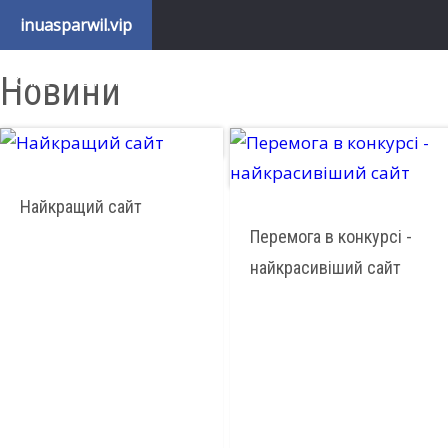
inuasparwil.vip
ІГРИ ТА ПРОГРАМИ
ДОДАТКИ
СОЦ МЕРЕЖІ
ТЕХНІКА
РЕЙТИНГ
Новини
ОПИС
ВІДПОВІДІ НА ЗАПИТАННЯ
НОВИНИ
РІЗНЕ
Найкращий сайт
Перемога в конкурсі -
найкрасивіший сайт