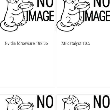
Nvidia forceware 182.06
Ati catalyst 10.5