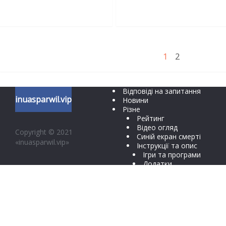
1
2
Відповіді на запитання
inuasparwil.vip
Новини
Різне
Рейтинг
Відео огляд
Copyright © 2021
Синій екран смерті
«inuasparwil.vip»
Інструкції та опис
Ігри та програми
Додатки
Соц мережі
Техніка