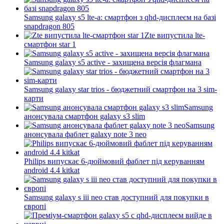
Samsung galaxy s5 lte-а: смартфон з qhd-дисплеєм на базі
snapdragon 805
Zte випустила lte-
смартфон star 1
Samsung galaxy s5 active - захищена версія флагмана
Samsung galaxy star trios - бюджетний смартфон на 3 sim-
карти
Samsung
анонсувала смартфон galaxy s3 slim
Samsung
анонсувала фаблет galaxy note 3 neo
Philips випускає 6-дюймовий фаблет під керуванням
android 4.4 kitkat
Samsung galaxy s iii neo став доступний для покупки в
європі