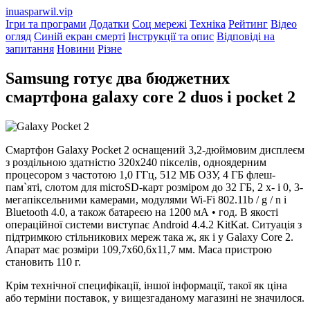
inuasparwil.vip
Ігри та програми
Додатки
Соц мережі
Техніка
Рейтинг
Відео
огляд
Синій екран смерті
Інструкції та опис
Відповіді на
запитання
Новини
Різне
Samsung готує два бюджетних
смартфона galaxy core 2 duos і pocket 2
Смартфон Galaxy Pocket 2 оснащений 3,2-дюймовим дисплеєм
з роздільною здатністю 320х240 пікселів, одноядерним
процесором з частотою 1,0 ГГц, 512 МБ ОЗУ, 4 ГБ флеш-
пам`яті, слотом для microSD-карт розміром до 32 ГБ, 2 х- і 0, 3-
мегапіксельними камерами, модулями Wi-Fi 802.11b / g / n і
Bluetooth 4.0, а також батареєю на 1200 мА • год. В якості
операційної системи виступає Android 4.4.2 KitKat. Ситуація з
підтримкою стільникових мереж така ж, як і у Galaxy Core 2.
Апарат має розміри 109,7х60,6х11,7 мм. Маса пристрою
становить 110 г.
Крім технічної специфікації, іншої інформації, такої як ціна
або терміни поставок, у вищезгаданому магазині не значилося.