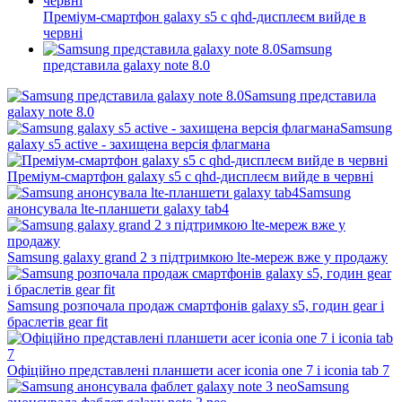
Преміум-смартфон galaxy s5 c qhd-дисплеєм вийде в
червні
Samsung
представила galaxy note 8.0
Samsung представила
galaxy note 8.0
Samsung
galaxy s5 active - захищена версія флагмана
Преміум-смартфон galaxy s5 c qhd-дисплеєм вийде в червні
Samsung
анонсувала lte-планшети galaxy tab4
Samsung galaxy grand 2 з підтримкою lte-мереж вже у продажу
Samsung розпочала продаж смартфонів galaxy s5, годин gear і
браслетів gear fit
Офіційно представлені планшети acer iconia one 7 і iconia tab 7
Samsung