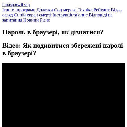
inuasparwil.vip
Ігри та програми
Додатки
Соц мережі
Техніка
Рейтинг
Відео
огляд
Синій екран смерті
Інструкції та опис
Відповіді на
запитання
Новини
Різне
Пароль в браузері, як дізнатися?
Відео: Як подивитися збережені паролі
в браузері?