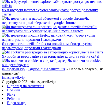
Як в браузері internet explorer заблокувати доступ до певних
сайтів
Як
переглянути паролі збережені в google chrome
Як
налаштувати синхронізацію даних в mozilla firefox
Як перенести mozilla firefox на новий комп`ютер з усіма
параметрами, паролями і закладками
Як зробити реєстрацію та авторизацію користувачів на сайті
Як включити cookies
в яндекс браузері
inuasparwil.vip
»
Відповіді на запитання
» Пароль в браузері, як
дізнатися?
inuasparwil.vip
Copyright © 2021 «inuasparwil.vip»
Відповіді на запитання
Новини
Різне
Рейтинг
Відео огляд