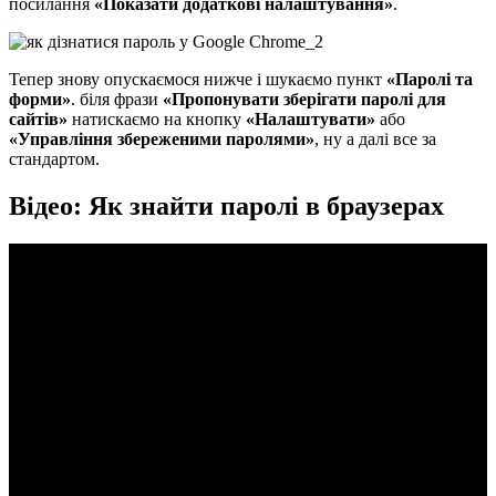
посилання
«Показати додаткові налаштування»
.
Тепер знову опускаємося нижче і шукаємо пункт
«Паролі та
форми»
. біля фрази
«Пропонувати зберігати паролі для
сайтів»
натискаємо на кнопку
«Налаштувати»
або
«Управління збереженими паролями»
, ну а далі все за
стандартом.
Відео: Як знайти паролі в браузерах