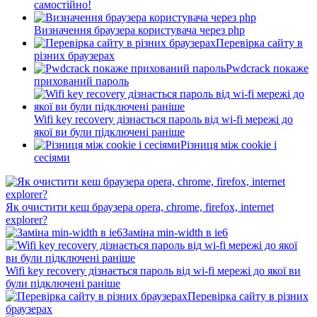
самостійно!
Визначення браузера користувача через php
Перевірка сайту в
різних браузерах
Pwdcrack покаже
прихований пароль
Wifi key recovery дізнається пароль від wi-fi мережі до
якої ви були підключені раніше
Різниця між cookie і
сесіями
Як очистити кеш браузера opera, chrome, firefox, internet
explorer?
Заміна min-width в ie6
Wifi key recovery дізнається пароль від wi-fi мережі до якої ви
були підключені раніше
Перевірка сайту в різних
браузерах