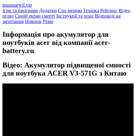
inuasparwil.vip
Ігри та програми
Додатки
Соц мережі
Техніка
Рейтинг
Відео
огляд
Синій екран смерті
Інструкції та опис
Відповіді на
запитання
Новини
Різне
Інформація про акумулятор для
ноутбуків acer від компанії acer-
battery.ru
Відео: Акумулятор підвищеної ємності
для ноутбука ACER V3-571G з Китаю