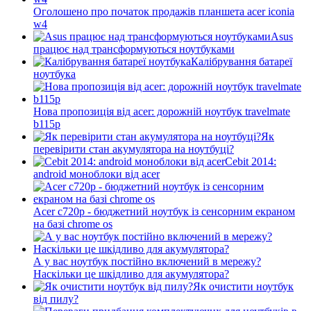
Оголошено про початок продажів планшета acer iconia
w4
Asus
працює над трансформуються ноутбуками
Калібрування батареї
ноутбука
Нова пропозиція від acer: дорожній ноутбук travelmate
b115p
Як
перевірити стан акумулятора на ноутбуці?
Cebit 2014:
android моноблоки від acer
Acer c720p - бюджетний ноутбук із сенсорним екраном
на базі chrome os
А у вас ноутбук постійно включений в мережу?
Наскільки це шкідливо для акумулятора?
Як очистити ноутбук
від пилу?