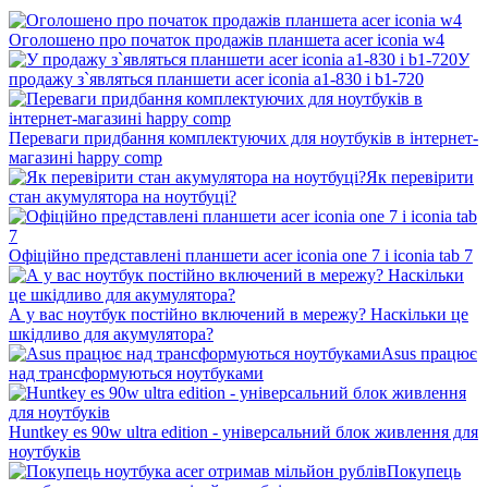
Оголошено про початок продажів планшета acer iconia w4
У
продажу з`являться планшети acer iconia a1-830 і b1-720
Переваги придбання комплектуючих для ноутбуків в інтернет-
магазині happy comp
Як перевірити
стан акумулятора на ноутбуці?
Офіційно представлені планшети acer iconia one 7 і iconia tab 7
А у вас ноутбук постійно включений в мережу? Наскільки це
шкідливо для акумулятора?
Asus працює
над трансформуються ноутбуками
Huntkey es 90w ultra edition - універсальний блок живлення для
ноутбуків
Покупець