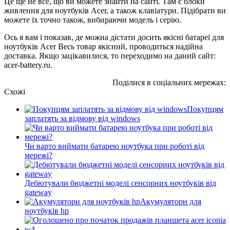
Це ще не все, що ви можете знайти на сайті. Там є блоки
живлення для ноутбуків Acer, а також клавіатури. Підібрати ви
можете їх точно також, вибираючи модель і серію.
Ось я вам і показав, де можна дістати досить якісні батареї для
ноутбуків Acer Весь товар якісний, проводиться надійна
доставка. Якщо зацікавилися, то переходимо на даний сайт:
acer-battery.ru.
Поділися в соціальних мережах:
Схожі
Покупцям
заплатять за відмову від windows
Чи варто виймати батарею ноутбука при роботі від
мережі?
Дебютували бюджетні моделі сенсорних ноутбуків від
gateway
Акумулятори для
ноутбуків hp