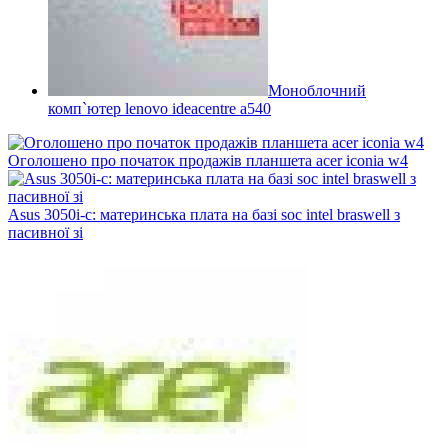
Моноблочний
комп`ютер lenovo ideacentre a540
Оголошено про початок продажів планшета acer iconia w4
Asus 3050i-c: материнська плата на базі soc intel braswell з
пасивної зі