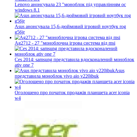
Lenovo анонсувала 23 "моноблок під управлінням ос
windows 8.1
Asus анонсувала 15,6-дюймовий ігровий ноутбук rog
g56jr
Ag2712 - 27 "моноблочна ігрова система від msi
Ces 2014: samsung представила вдосконалений моноблок
ativ one 7
Asus
представила моноблок vivo aio v220ibuk
Оголошено про початок продажів планшета acer iconia
w4