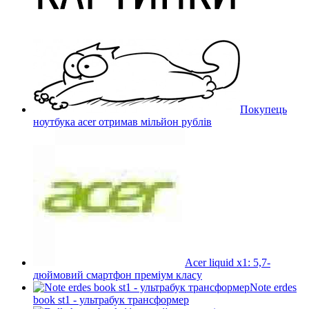
Покупець
ноутбука acer отримав мільйон рублів
Acer liquid x1: 5,7-
дюймовий смартфон преміум класу
Note erdes
book st1 - ультрабук трансформер