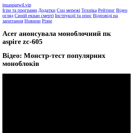
inuasparwil.vip
Ігри та програми
Додатки
Соц мережі
Техніка
Рейтинг
Відео
огляд
Синій екран смерті
Інструкції та опис
Відповіді на
запитання
Новини
Різне
Acer анонсувала моноблочний пк
aspire zc-605
Відео: Монстр-тест популярних
моноблоків