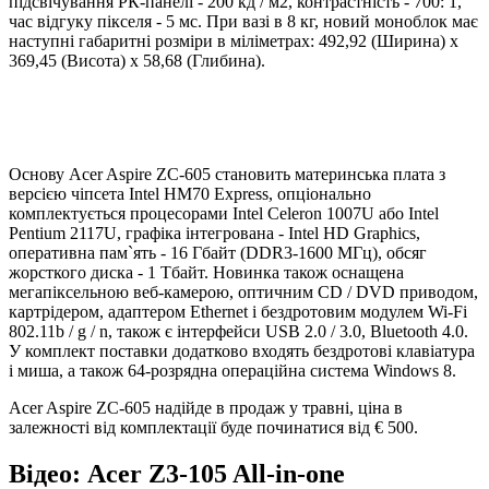
підсвічування РК-панелі - 200 кд / м2, контрастність - 700: 1,
час відгуку пікселя - 5 мс. При вазі в 8 кг, новий моноблок має
наступні габаритні розміри в міліметрах: 492,92 (Ширина) x
369,45 (Висота) x 58,68 (Глибина).
Основу Acer Aspire ZC-605 становить материнська плата з
версією чіпсета Intel HM70 Express, опціонально
комплектується процесорами Intel Celeron 1007U або Intel
Pentium 2117U, графіка інтегрована - Intel HD Graphics,
оперативна пам`ять - 16 Гбайт (DDR3-1600 МГц), обсяг
жорсткого диска - 1 Тбайт. Новинка також оснащена
мегапіксельною веб-камерою, оптичним CD / DVD приводом,
картрідером, адаптером Ethernet і бездротовим модулем Wi-Fi
802.11b / g / n, також є інтерфейси USB 2.0 / 3.0, Bluetooth 4.0.
У комплект поставки додатково входять бездротові клавіатура
і миша, а також 64-розрядна операційна система Windows 8.
Acer Aspire ZC-605 надійде в продаж у травні, ціна в
залежності від комплектації буде починатися від € 500.
Відео: Acer Z3-105 All-in-one