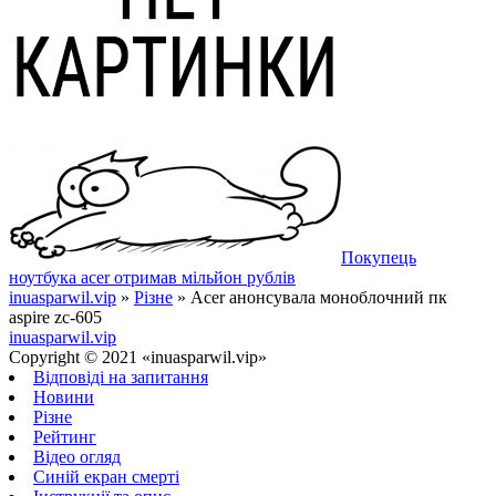
Покупець
ноутбука acer отримав мільйон рублів
inuasparwil.vip
»
Різне
» Acer анонсувала моноблочний пк
aspire zc-605
inuasparwil.vip
Copyright © 2021 «inuasparwil.vip»
Відповіді на запитання
Новини
Різне
Рейтинг
Відео огляд
Синій екран смерті