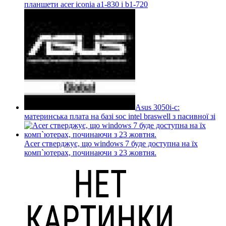
планшети acer iconia a1-830 і b1-720
Asus 3050i-c:
материнська плата на базі soc intel braswell з пасивної зі
Acer стверджує, що windows 7 буде доступна на їх
комп`ютерах, починаючи з 23 жовтня.