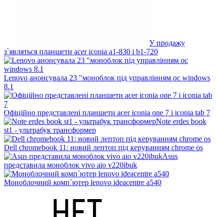
У продажу
з`являться планшети acer iconia a1-830 і b1-720
Lenovo анонсувала 23 "моноблок під управлінням ос windows
8.1
Офіційно представлені планшети acer iconia one 7 і iconia tab 7
Note erdes book
st1 - ультрабук трансформер
Dell chromebook 11: новий лептоп під керуванням chrome os
Asus
представила моноблок vivo aio v220ibuk
Моноблочний комп`ютер lenovo ideacentre a540