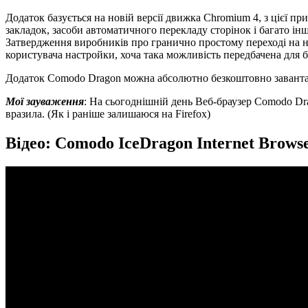
Додаток базується на новій версії движка Chromium 4, з цієї п
закладок, засоби автоматичного перекладу сторінок і багато ін
Затвердження виробників про гранично простому переході на но
користувача настройки, хоча така можливість передбачена для брау
Додаток Comodo Dragon можна абсолютно безкоштовно заванта
Мої зауваження
: На сьогоднішній день Веб-браузер Comodo Dra
вразила. (Як і раніше залишаюся на Firefox)
Відео: Comodo IceDragon Internet Brows