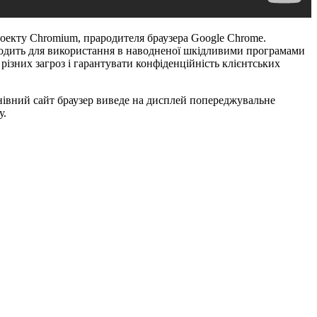
роекту Chromium, прародителя браузера Google Chromе.
ходить для використання в наводненої шкідливими програмами
ізних загроз і гарантувати конфіденційність клієнтських
мнівний сайт браузер виведе на дисплей попереджувальне
у.