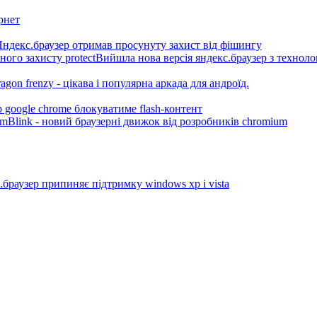
рнет
Яндекс.браузер отримав просунуту захист від фішингу
Вийшла нова версія яндекс.браузер з технолог
agon frenzy - цікава і популярна аркада для андроїд.
р google chrome блокуватиме flash-контент
Blink - новий браузерні движок від розробників chromium
.браузер припиняє підтримку windows xp і vista