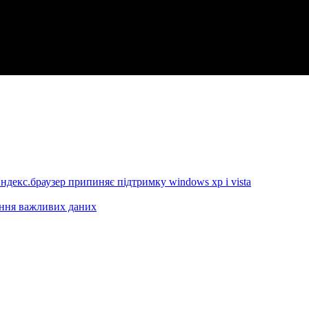
ндекс.браузер припиняє підтримку windows xp і vista
ання важливих даних