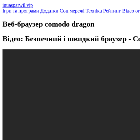
inuasparwil.vip
Ігри та програми
Додатки
Соц мережі
Техніка
Рейтинг
Відео о
Веб-браузер comodo dragon
Відео: Безпечний і швидкий браузер - 