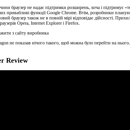
ричини браузер не надає підтримки розширень, хоча і підтримує «
ших привабливі функції Google Chrome. Втім, розробники плануют
вий браузер також не в повній мірі відповідає дійсності. Прих
зерів Opera, Internet Explorer і Firefox.
жити з сайту виробника
gon не показав нічого такого, щоб можна було перейти на нього.
er Review