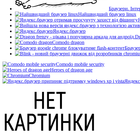
Браузери. Інте
Найшвидший браузер linux
Яндекс.браузер
Dr
Comodo dragon
Браузе
Comodo mobile security
Heroes of dragon age
Chromium
Яндекс