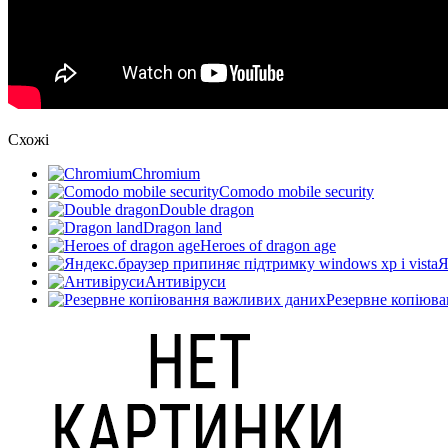
Схожі
Chromium
Comodo mobile security
Double dragon
Dragon land
Heroes of dragon age
Я
Антивіруси
Резервне копіюв