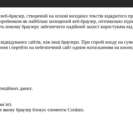
веб-браузер, створений на основі вихідних текстів відкритого п
виробником як найбільш захищений веб-браузер, оптимально під
ь новому браузеру забезпечити надійний захист користувача від р
 відвідуваних сайтів, ніж інші браузери. При спробі входу на су
ння і перейти на небезпечний сайт одним натисканням на кнопк
денційних даних.
м`яті.
в якому браузер блокує елементи Cookies.