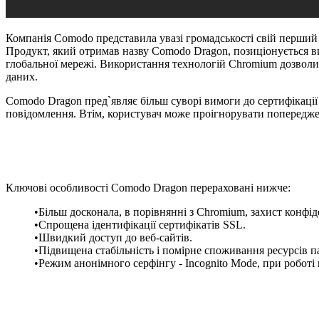
Компанія Comodo представила увазі громадськості свій перший 
Продукт, який отримав назву Comodo Dragon, позиціонується 
глобальної мережі. Використання технологій Chromium дозволит
даних.
Comodo Dragon пред`являє більш суворі вимоги до сертифікації
повідомлення. Втім, користувач може проігнорувати попередже
Ключові особливості Comodo Dragon перераховані нижче:
•Більш досконала, в порівнянні з Chromium, захист конфі
•Спрощена ідентифікації сертифікатів SSL.
•Швидкий доступ до веб-сайтів.
•Підвищена стабільність і помірне споживання ресурсів па
•Режим анонімного серфінгу - Incognito Mode, при роботі 