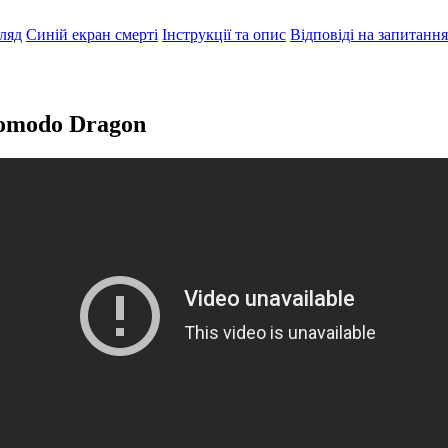
гляд
Синій екран смерті
Інструкції та опис
Відповіді на запитання
Comodo Dragon