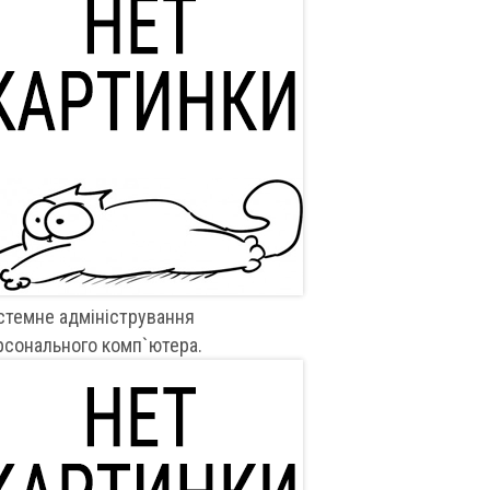
стемне адміністрування
рсонального комп`ютера.