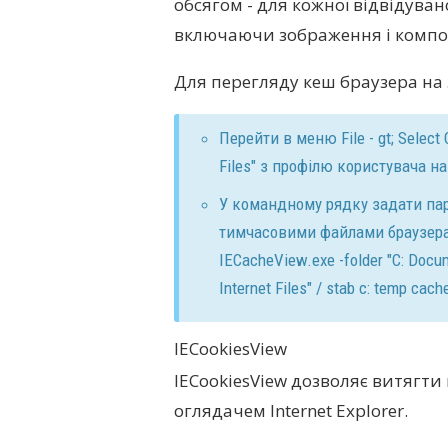
обсягом - для кожної відвідува
включаючи зображення і компо
Для перегляду кеш браузера на
Перейти в меню File - gt; Select 
Files" з профілю користувача н
У командному рядку задати пар
тимчасовими файлами браузера
IECacheView.exe -folder "C: Docu
Internet Files" / stab c: temp cache
IECookiesView
IECookiesView дозволяє витягти в
оглядачем Internet Explorer.