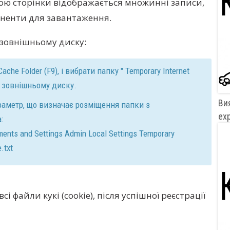
ною сторінки відображається множинні записи,
ненти для завантаження.
 зовнішньому диску:
Cache Folder (F9), і вибрати папку " Temporary Internet
а зовнішньому диску.
Вия
аметр, що визначає розміщення папки з
exp
:
ments and Settings Admin Local Settings Temporary
.txt
сі файли кукі (cookie), після успішної реєстрації