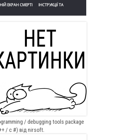
НІЙ ЕКРАН СМЕРТІ
ІНСТРУКЦІЇ ТА
ogramming / debugging tools package
++ / c #) від nirsoft.