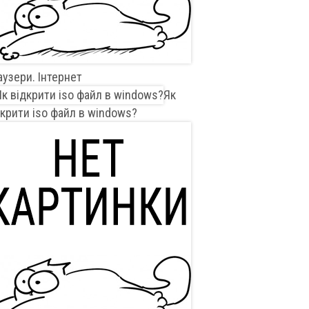
аузери. Інтернет
Як
дкрити iso файл в windows?