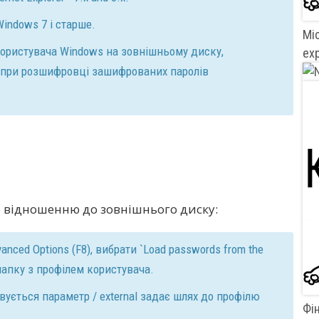
indows 7 і старше.
Mi
ористувача Windows на зовнішньому диску,
exp
 при розшифровці зашифрованих паролів
 відношенню до зовнішнього диску:
anced Options (F8), вибрати `Load passwords from the
и папку з профілем користувача.
ується параметр / external задає шлях до профілю
Фін