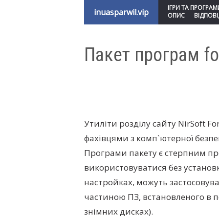
ІГРИ ТА ПРОГРАМ
inuasparwil.vip
ОПИС
ВІДПОВІ
Пакет програм fore
Утиліти розділу сайту NirSoft F
фахівцями з комп`ютерної безпе
Програми пакету є стерпним п
використовуватися без установк
настройках, можуть застосовуват
частиною ПЗ, встановленого в п
знімних дисках).