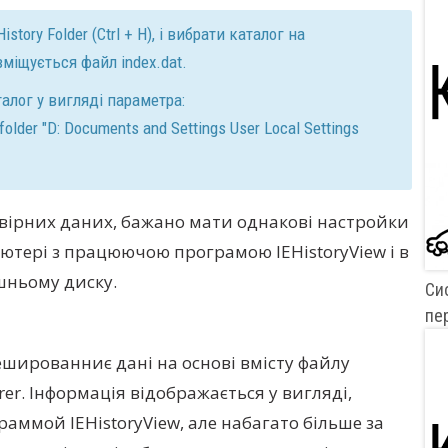
istory Folder (Ctrl + H), і вибрати каталог на
міщується файл index.dat.
алог у вигляді параметра:
 -folder "D: Documents and Settings User Local Settings
вірних даних, бажано мати однакові настройки
`ютері з працюючою програмою IEHistoryView і в
шньому диску.
Си
пе
ешированниє дані на основі вмісту файлу
orer. Інформація відображається у вигляді,
ммой IEHistoryView, але набагато більше за