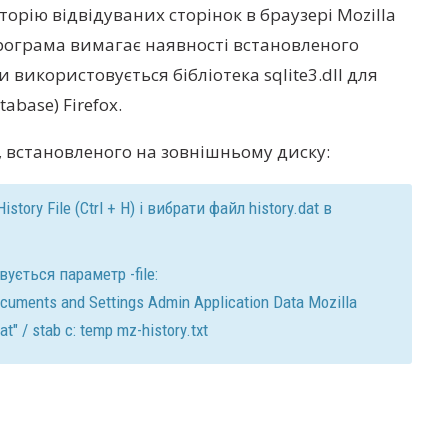
сторію відвідуваних сторінок в браузері Mozilla
 програма вимагає наявності встановленого
и використовується бібліотека sqlite3.dll для
tabase) Firefox.
, встановленого на зовнішньому диску:
istory File (Ctrl + H) і вибрати файл history.dat в
ється параметр -file:
Documents and Settings Admin Application Data Mozilla
at" / stab c: temp mz-history.txt