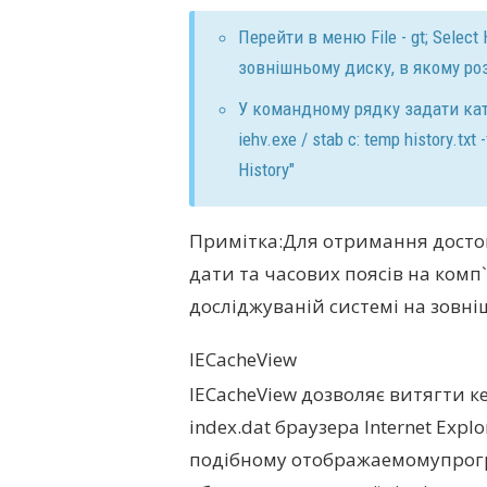
Перейти в меню File - gt; Select H
зовнішньому диску, в якому роз
У командному рядку задати кат
iehv.exe / stab c: temp history.txt
History"
Примітка:
Для отримання досто
дати та часових поясів на комп
досліджуваній системі на зовні
IECacheView
IECacheView дозволяє витягти к
index.dat браузера Internet Expl
подібному отображаемомупрогра