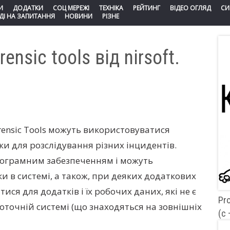
И
ДОДАТКИ
СОЦ МЕРЕЖІ
ТЕХНІКА
РЕЙТИНГ
ВІДЕО ОГЛЯД
СИ
ДІ НА ЗАПИТАННЯ
НОВИНИ
РІЗНЕ
nsic tools від nirsoft.
orensic Tools можуть використовуватися
ки для розслідування різних інцидентів.
рограмним забезпеченням і можуть
и в системі, а також, при деяких додаткових
ися для додатків і їх робочих даних, які не є
Pr
оточній системі (що знаходяться на зовнішніх
(c 