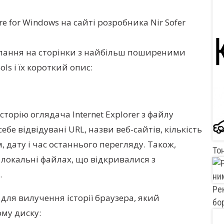
re for Windows на сайті розробника Nir Sofer
лання на сторінки з найбільш поширеними
ls і їх короткий опис:
сторію оглядача Internet Explorer з файлу
ебе відвідувані URL, назви веб-сайтів, кількість
 дату і час останнього перегляду. Також,
Тон
локальні файлах, що відкривалися з
.
Ре
для вилучення історії браузера, який
бо
му диску: