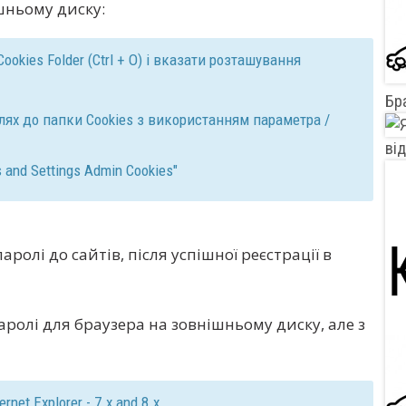
шньому диску:
Cookies Folder (Ctrl + O) і вказати розташування
Бр
ях до папки Cookies з використанням параметра /
ві
s and Settings Admin Cookies"
ролі до сайтів, після успішної реєстрації в
аролі для браузера на зовнішньому диску, але з
net Explorer - 7.x and 8.x.