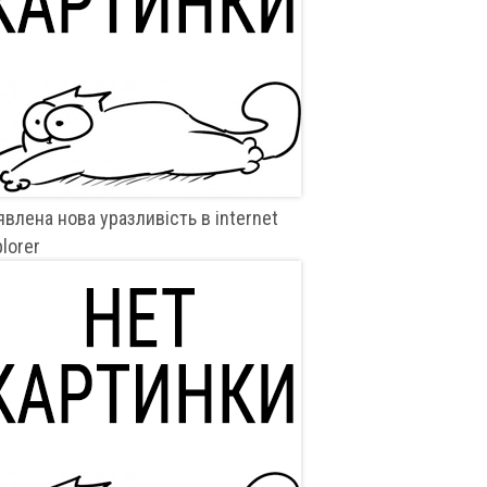
влена ​​нова уразливість в internet
lorer