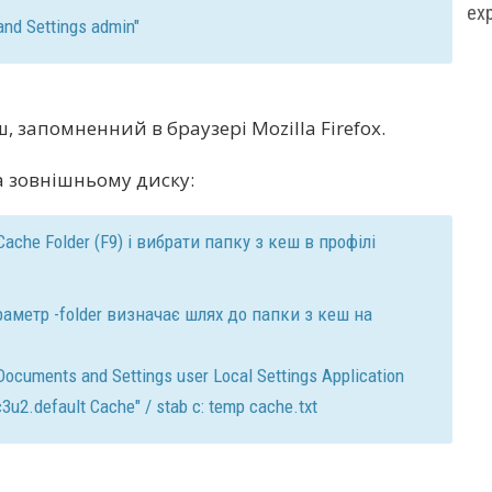
exp
and Settings admin"
, запомненний в браузері Mozilla Firefox.
 зовнішньому диску:
 Cache Folder (F9) і вибрати папку з кеш в профілі
аметр -folder визначає шлях до папки з кеш на
Documents and Settings user Local Settings Application
c3u2.default Cache" / stab c: temp cache.txt