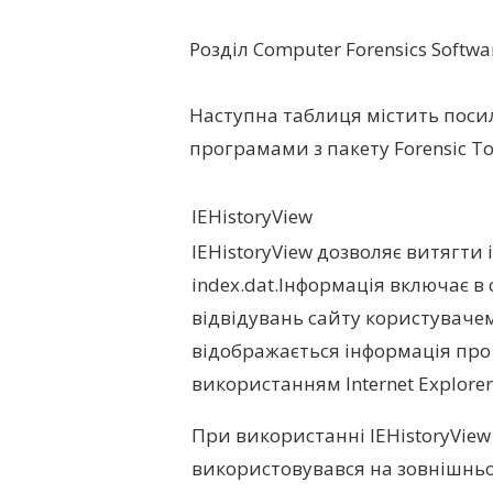
Розділ Computer Forensics Softwa
Наступна таблиця містить поси
програмами з пакету Forensic Too
IEHistoryView
IEHistoryView дозволяє витягти і
index.dat.Інформація включає в с
відвідувань сайту користувачем,
відображається інформація про 
використанням Internet Explorer
При використанні IEHistoryView 
використовувався на зовнішньо