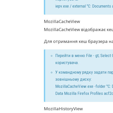
iepv.exe / external "C: Documents 
MozillaCacheView
MozillaCacheView відображає кеш
Для отримання кеш браузера на
Перейти в меню File - gt; Select
користувача.
У командному рядку задати пар
зовнішньому диску:
MozillaCacheView.exe -folder "C: 
Data Mozilla Firefox Profiles acf2
MozillaHistoryView