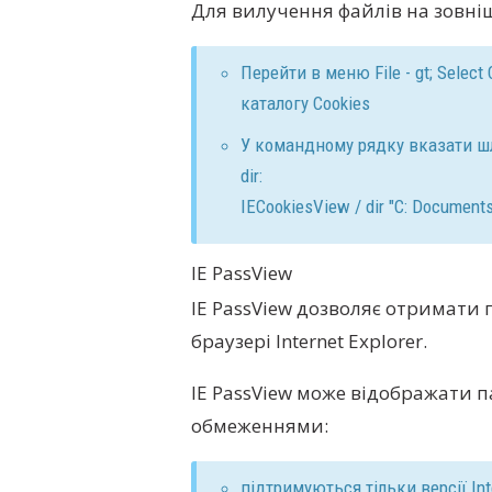
Для вилучення файлів на зовні
Перейти в меню File - gt; Select 
каталогу Cookies
У командному рядку вказати шл
dir:
IECookiesView / dir "C: Document
IE PassView
IE PassView дозволяє отримати па
браузері Internet Explorer.
IE PassView може відображати п
обмеженнями:
підтримуються тільки версії Inter