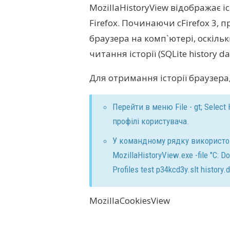
MozillaHistoryView відображає і
Firefox. Починаючи сFirefox 3,
браузера на комп`ютері, оскільк
читання історії (SQLite history da
Для отримання історії браузера
Перейти в меню File - gt; Select H
профілі користувача.
У командному рядку використову
MozillaHistoryView.exe -file "C: 
Profiles test p34kcd3y.slt history.d
MozillaCookiesView