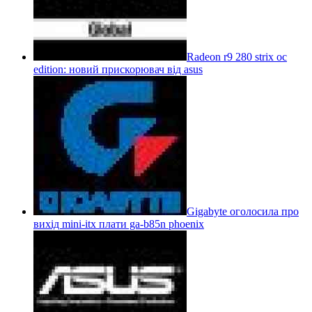
Radeon r9 280 strix oc
edition: новий прискорювач від asus
Gigabyte оголосила про
вихід mini-itx плати ga-b85n phoenix