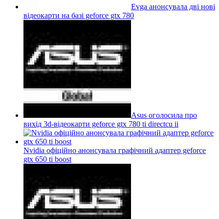
Evga анонсувала дві нові
відеокарти на базі geforce gtx 780
Asus оголосила про
вихід 3d-відеокарти geforce gtx 780 ti directcu ii
Nvidia офіційно анонсувала графічний адаптер geforce
gtx 650 ti boost