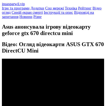
inuasparwil.vip
Ігри та програми
Додатки
Соц мережі
Техніка
Рейтинг
Відео
огляд
Синій екран смерті
Інструкції та опис
Відповіді на
запитання
Новини
Різне
Asus анонсувала ігрову відеокарту
geforce gtx 670 directcu mini
Відео: Огляд відеокарти ASUS GTX 670
DirectCU Mini