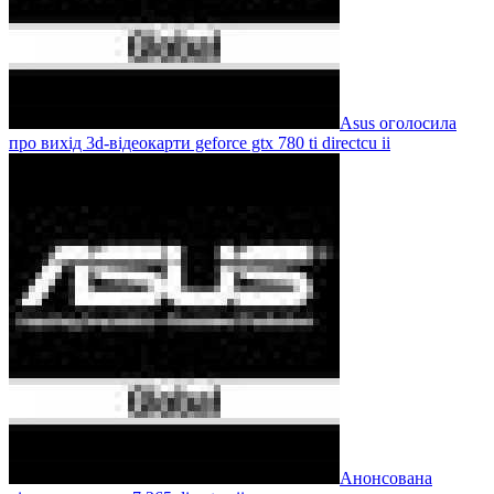
Asus оголосила
про вихід 3d-відеокарти geforce gtx 780 ti directcu ii
Анонсована