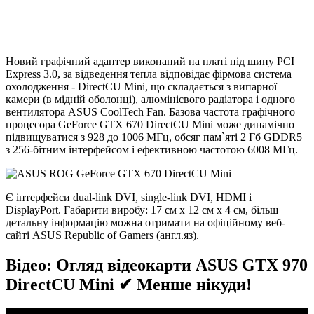
Новий графічний адаптер виконаний на платі під шину PCI
Express 3.0, за відведення тепла відповідає фірмова система
охолодження - DirectCU Mini, що складається з випарної
камери (в мідній оболонці), алюмінієвого радіатора і одного
вентилятора ASUS CoolTech Fan. Базова частота графічного
процесора GeForce GTX 670 DirectCU Mini може динамічно
підвищуватися з 928 до 1006 МГц, обсяг пам`яті 2 Гб GDDR5
з 256-бітним інтерфейсом і ефективною частотою 6008 МГц.
Є інтерфейси dual-link DVI, single-link DVI, HDMI і
DisplayPort. Габарити виробу: 17 см x 12 см x 4 см, більш
детальну інформацію можна отримати на офіційному веб-
сайті ASUS Republic of Gamers (англ.яз).
Відео: Огляд відеокарти ASUS GTX 970
DirectCU Mini ✔ Менше нікуди!