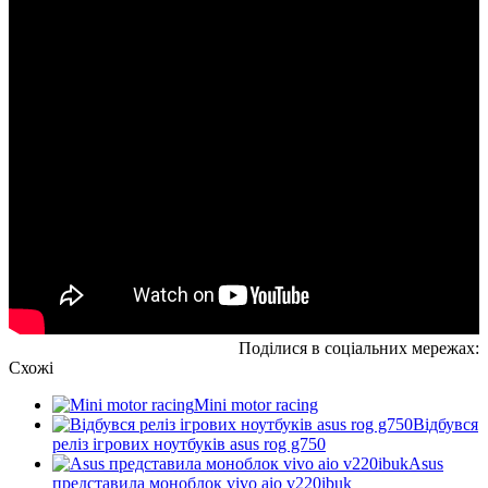
Поділися в соціальних мережах:
Схожі
Mini motor racing
Відбувся
реліз ігрових ноутбуків asus rog g750
Asus
представила моноблок vivo aio v220ibuk