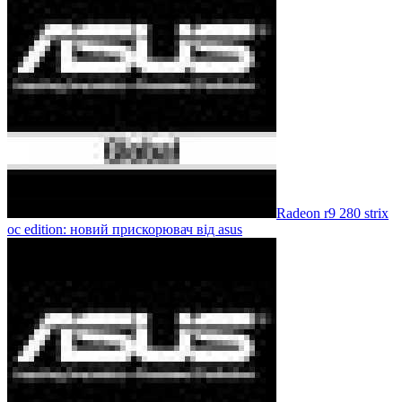
Radeon r9 280 strix
oc edition: новий прискорювач від asus