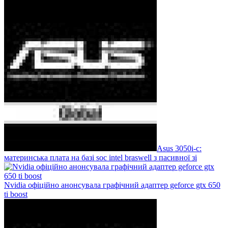
Asus 3050i-c:
материнська плата на базі soc intel braswell з пасивної зі
Nvidia офіційно анонсувала графічний адаптер geforce gtx 650
ti boost