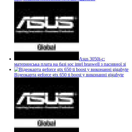
Asus 3050i-c:
материнська плата на базі soc intel braswell з пасивної зі
Відеокарта geforce gtx 650 ti boost у виконанні gigabyte