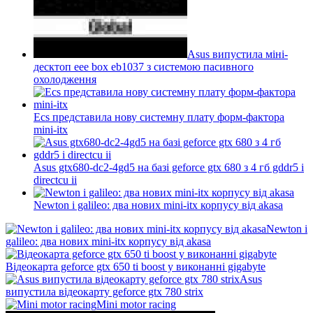
Asus випустила міні-
десктоп eee box eb1037 з системою пасивного
охолодження
Ecs представила нову системну плату форм-фактора
mini-itx
Asus gtx680-dc2-4gd5 на базі geforce gtx 680 з 4 гб gddr5 і
directcu ii
Newton і galileo: два нових mini-itx корпусу від akasa
Newton і
galileo: два нових mini-itx корпусу від akasa
Відеокарта geforce gtx 650 ti boost у виконанні gigabyte
Asus
випустила відеокарту geforce gtx 780 strix
Mini motor racing