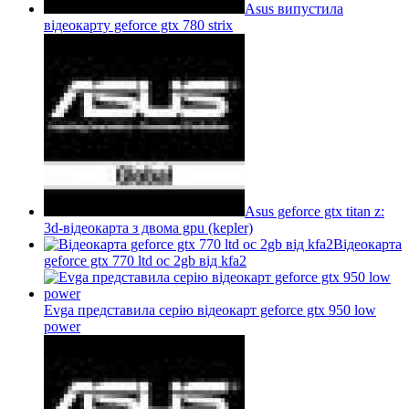
Asus випустила
відеокарту geforce gtx 780 strix
Asus geforce gtx titan z:
3d-відеокарта з двома gpu (kepler)
Відеокарта
geforce gtx 770 ltd oc 2gb від kfa2
Evga представила серію відеокарт geforce gtx 950 low
power