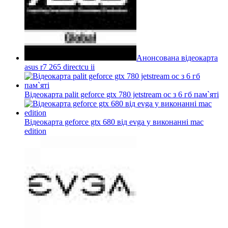
Анонсована відеокарта
asus r7 265 directcu ii
Відеокарта palit geforce gtx 780 jetstream oc з 6 гб пам`яті
Відеокарта geforce gtx 680 від evga у виконанні mac
edition